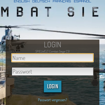
ENGLISH
DEUTSCH
FRANÇAIS
ESPAÑOL
LOGIN
SPIELWELT Combat Siege CS1
Passwort vergessen?